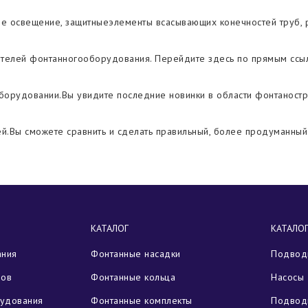
ое освещение, защитные
элементы всасывающих конечностей труб, р
ителей фонтанного
оборудования. Перейдите здесь по прямым ссы
борудовании.
Вы увидите последние новинки в области фонтаностр
й.
Вы сможете сравнить и сделать правильный, более продуманный
КАТАЛОГ
КАТАЛО
ания
Фонтанные насадки
Подводн
зов
Фонтанные кольца
Насосы 
рудования
Фонтанные комплекты
Подвод