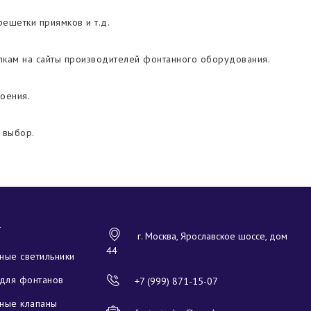
ешетки приямков и т.д.
лкам на сайты производителей фонтанного оборудования.
оения.
 выбор.
Г
г. Москва, Ярославское шоссе, дом
44
ые светильники
для фонтанов
+7 (999) 871-15-07
ные клапаны