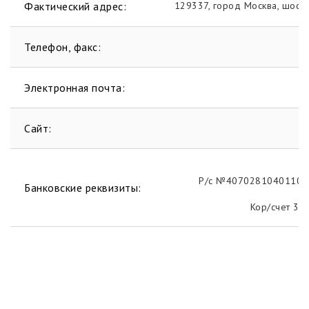
Фактический адрес:
129337, город Москва, шосс
Телефон, факс:
Электронная почта:
f
Сайт:
Р/с №40702810401100
Банковские реквизиты:
Кор/счет 3