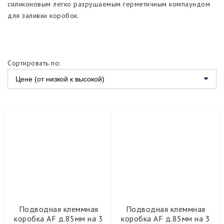
Подводная клеммная коробка
силиконовым легко разрушаемым герметичным компаундом
для заливки коробок.
Подводная клеммная коробка AISI304 с кронштейном
Подводная клеммная коробка AISI304 стандартная
Подводная клеммная коробка AISI304 универсальная
Сортировать по:
Цене (от низкой к высокой)
Подводный кабель
Закладное оборудование
Шаровые соединения для фонтана
Декоративная вставка для решетчатого настила
Планка крепежа светильника
Подводная клеммная
Подводная клеммная
коробка AF д.85мм на 3
коробка AF д.85мм на 3