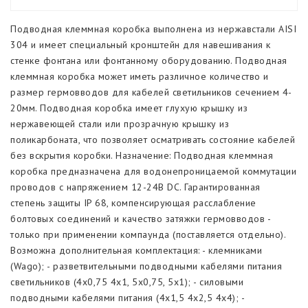
Цена
(руб.)
Подводная клеммная коробка выполнена из нержавстали AISI
Фонтанные кольца
304 и имеет специальный кронштейн для навешивания к
стенке фонтана или фонтанному оборудованию. Подводная
Фонтанные комплекты
клеммная коробка может иметь различное количество и
размер гермовводов для кабелей светильников сечением 4-
Плавающие фонтаны
20мм. Подводная коробка имеет глухую крышку из
Бренд
нержавеющей стали или прозрачную крышку из
Подводные светильники
поликарбоната, что позволяет осматривать состояние кабелей
Россия
без вскрытия коробки. Назначение: Подводная клеммная
Подводные быстродействующие клапаны
коробка предназначена для водонепроницаемой коммутации
проводов с напряжением 12-24В DC. Гарантированная
Напряжение питания
степень защиты IP 68, компенсирующая расслабление
Насосы для фонтанов
болтовых соединений и качество затяжки гермовводов -
Материал изготовления
только при применении компаунда (поставляется отдельно).
Шкафы управления фонтаном
Возможна дополнительная комплектация: - клемниками
(Wago); - разветвительными подводными кабелями питания
Защитная сетка на забор воды
светильников (4х0,75 4х1, 5х0,75, 5х1); - силовыми
подводными кабелями питания (4х1,5 4х2,5 4х4); -