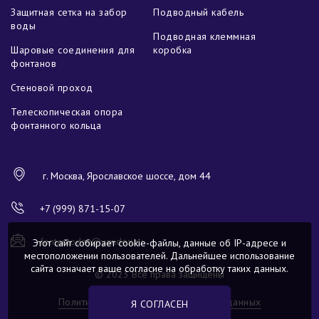
Защитная сетка на забор
Подводный кабель
воды
Подводная клеммная
Шаровые соединения для
коробка
фонтанов
Стеновой проход
Телескопическая опора
фонтанного кольца
г. Москва, Ярославское шоссе, дом 44
+7 (999) 871-15-07
fontantoday@yandex.ru
Этот сайт собирает cookie-файлы, данные об IP-адресе и
местоположении пользователей. Дальнейшее использование
сайта означает ваше согласие на обработку таких данных.
© 2023 Все права защищены
Политика обработки персональных данных
Я СОГЛАСЕН